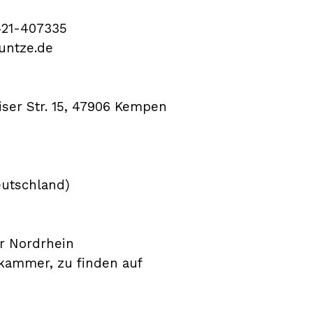
2421-407335
kuntze.de
iser Str. 15, 47906 Kempen
eutschland)
r Nordrhein
kammer, zu finden auf